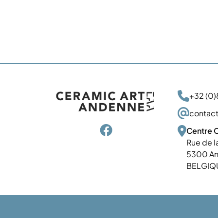

+32 (0)
@
contac


Centre C
Rue de l
5300 A
BELGIQ