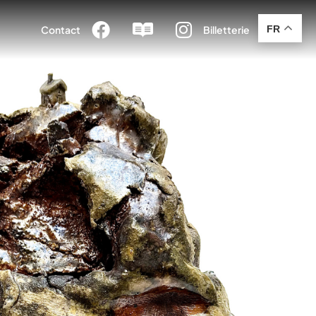



FR
Contact
Billetterie