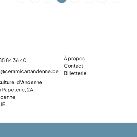
À propos
85 84 36 40
Contact
t@ceramicartandenne.be
Billetterie
ulturel d’Andenne
a Papeterie, 2A
ndenne
UE