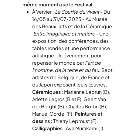
même moment que le Festival.
À Vervier :
Le Souffle du vivant
- Du
16/05 au 31/07/2025 -
Au Musée
des Beaux-arts et de la Céramique.
Entre imaginaire et matière -
Une
exposition, des conférences, des
tables rondes et une performance
artistique. Un évènement pour
repenser le monde par
l’art de
l’homme, de la terre et du feu.
Sept
artistes de Belgique, de France et
du Japon exposent leurs œuvres.
Céramiques
: Marianne Lebrun (B),
Arlette Legros (B et F), Geert Van
der Borght (B), Charles Bottin (B),
Manuel Cordel (F).
Peintures et
dessins
: Thierry Leproust (F).
Calligraphies
: Aya Murakami (J).