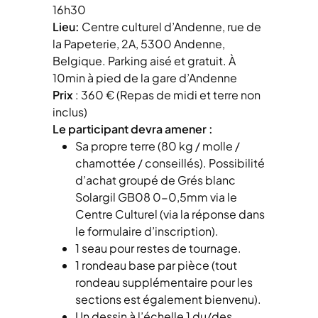
16h30
Lieu:
Centre culturel d’Andenne, rue de
la Papeterie, 2A, 5300 Andenne,
Belgique. Parking aisé et gratuit. À
10min à pied de la gare d’Andenne
Prix
: 360 € (Repas de midi et terre non
inclus)
Le participant devra amener :
Sa propre terre (80 kg / molle /
chamottée / conseillés). Possibilité
d’achat groupé de Grés blanc
Solargil GB08 0-0,5mm via le
Centre Culturel (via la réponse dans
le formulaire d’inscription).
1 seau pour restes de tournage.
1 rondeau base par pièce (tout
rondeau supplémentaire pour les
sections est également bienvenu).
Un dessin à l’échelle 1 du/des