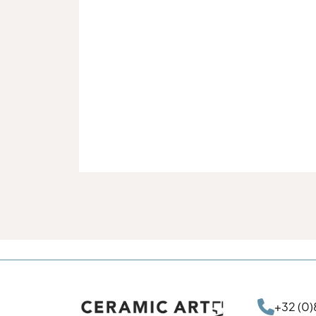

+32 (0)