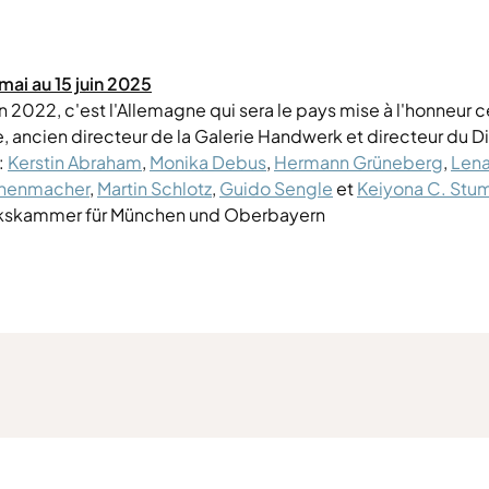
ai au 15 juin 2025
 en 2022, c'est l'Allemagne qui sera le pays mise à l'honneur 
ancien directeur de la Galerie Handwerk et directeur du D
:
Kerstin Abraham
,
Monika Debus
,
Hermann Grüneberg
,
Len
nenmacher
,
Martin Schlotz
,
Guido Sengle
et
Keiyona C. Stu
erkskammer für München und Oberbayern