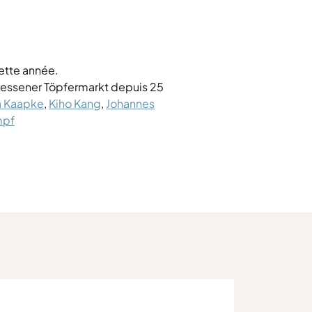
cette année.
iessener Töpfermarkt depuis 25
a Kaapke
,
Kiho Kang
,
Johannes
mpf