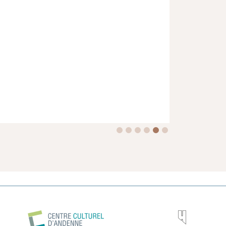
Johannes Nagel (D)
Martin Neubert (D)
Martin Schlotz (D)
Constanze Stumpf (D)