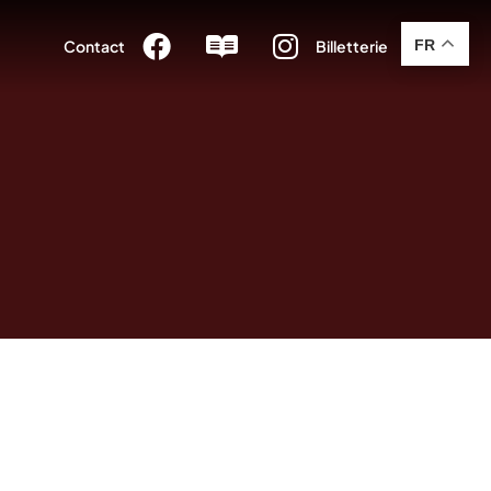



FR
Contact
Billetterie