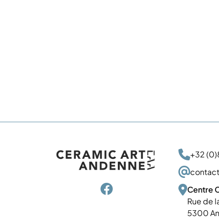

+32 (0)
@
contac


Centre C
Rue de l
5300 A