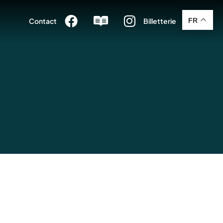



FR
Contact
Billetterie