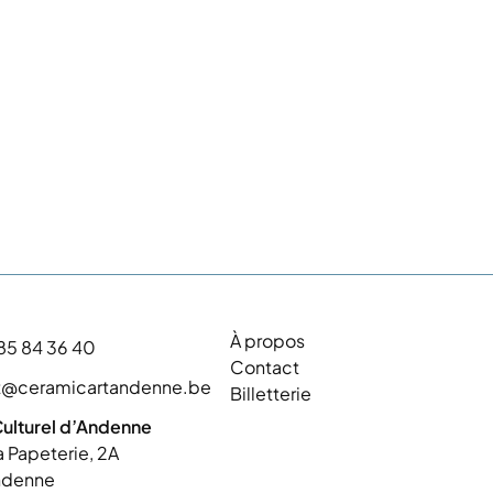
À propos
85 84 36 40
Contact
t@ceramicartandenne.be
Billetterie
ulturel d’Andenne
a Papeterie, 2A
ndenne