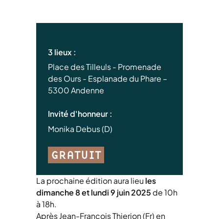
3 lieux :
Place des Tilleuls - Promenade
des Ours - Esplanade du Phare –
5300 Andenne
Invité d'honneur :
Monika Debus (D)
GRATUIT
La prochaine édition aura lieu
les
dimanche 8 et lundi 9 juin 2025
de 10h
à 18h.
Après Jean-François Thierion (Fr) en